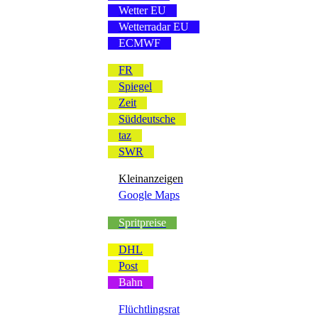
Wetter EU
Wetterradar EU
ECMWF
FR
Spiegel
Zeit
Süddeutsche
taz
SWR
Kleinanzeigen
Google Maps
Spritpreise
DHL
Post
Bahn
Flüchtlingsrat